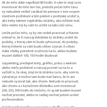
Ak do toho dáte napríklad 80 hodín, či vám to stojí za to
investovať do toho ten čas, pretože počas toho času
vy nebudete vedieť zarábať tie peniaze v tom svojom
vlastnom podnikaní a tým pádom v podstate urobiť si,
ako keby takmer najdrahšiu stránku, akú môžete mať,
lebo niekto iný by vám to urobil za takú istú cenu.
Lenže počas toho, vy by ste vedeli pracovať a hlavne
vnímať to, že či naozaj dokážete tú stránku urobiť do
podoby, v ktorej vám to bude vyhovovať, do podoby,
ktorej tí klienti sa vám budú vôbec ozývať, či vôbec
máte všetky potrebné zručnosti na to, alebo budete
musieť ďalších 100, 150 hodín študovať
copywriting, predajné texty, grafiku, prácu s webom
alebo niečo podobné a naozaj pozrieť sa na to a
vyčísliť si, že okej, stojí mi tá stránka za to, aby som to
vytváral ja. A možno tam bude mať šancu, že to ani
nebude vyzerať tak, ako chcem. Nebude to pracovať,
ako chcem a v konečnom dôsledku som investoval
200, 250, 300 hodín do niečoho, čo aj tak budem musieť
nechať prerobiť, alebo to radšej nechať potom urobiť
profesionálom.