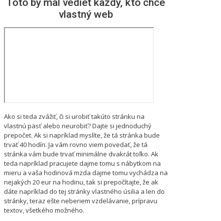
Toto by mal vedieť každý, kto chce
vlastný web
Ako si teda zvážiť, či si urobiť takúto stránku na
vlastnú päsť alebo neurobiť? Dajte si jednoduchý
prepočet. Ak si napríklad myslíte, že tá stránka bude
trvať 40 hodín. Ja vám rovno viem povedať, že tá
stránka vám bude trvať minimálne dvakrát toľko. Ak
teda napríklad pracujete dajme tomu s nábytkom na
mieru a vaša hodinová mzda dajme tomu vychádza na
nejakých 20 eur na hodinu, tak si prepočítajte, že ak
dáte napríklad do tej stránky vlastného úsilia a len do
stránky, teraz ešte neberiem vzdelávanie, prípravu
textov, všetkého možného.