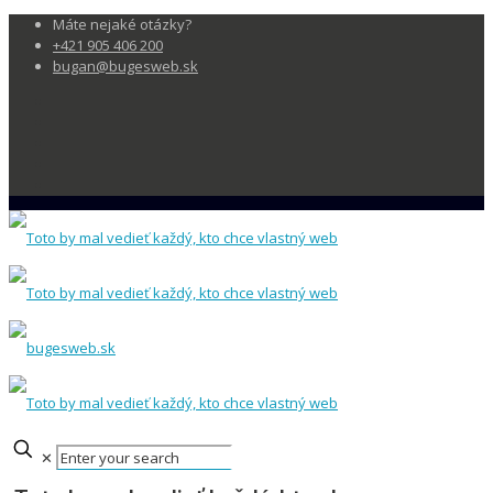
Máte nejaké otázky?
+421 905 406 200
bugan@bugesweb.sk
✕