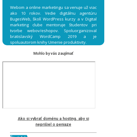
Webom a online marketingu sa venuje už viac
ako 10 rokov. Vedie digitálnu agentúru
BugesWeb, školí WordPress kurzy a v Digital
marketing clube mentoruje študentov pri
tvorbe webov/eshopov. Spoluorganizoval
bratislavský WordCamp 2019 a je
spoluautorom knihy Umenie produktivity.
Mohlo by vás zaujímať
Ako si vybrať doménu a hosting, aby si
neprišiel o peniaze