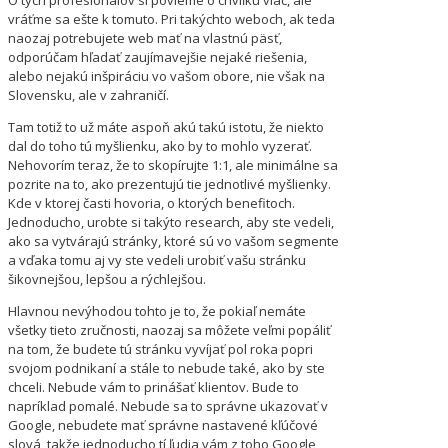
O tých profesionálov si povieme o chvíľku viac, ale
vráťme sa ešte k tomuto. Pri takýchto weboch, ak teda
naozaj potrebujete web mať na vlastnú päsť,
odporúčam hľadať zaujímavejšie nejaké riešenia,
alebo nejakú inšpiráciu vo vašom obore, nie však na
Slovensku, ale v zahraničí.
Tam totiž to už máte aspoň akú takú istotu, že niekto
dal do toho tú myšlienku, ako by to mohlo vyzerať.
Nehovorím teraz, že to skopírujte 1:1, ale minimálne sa
pozrite na to, ako prezentujú tie jednotlivé myšlienky.
Kde v ktorej časti hovoria, o ktorých benefitoch.
Jednoducho, urobte si takýto research, aby ste vedeli,
ako sa vytvárajú stránky, ktoré sú vo vašom segmente
a vďaka tomu aj vy ste vedeli urobiť vašu stránku
šikovnejšou, lepšou a rýchlejšou.
Hlavnou nevýhodou tohto je to, že pokiaľ nemáte
všetky tieto zručnosti, naozaj sa môžete veľmi popáliť
na tom, že budete tú stránku vyvíjať pol roka popri
svojom podnikaní a stále to nebude také, ako by ste
chceli. Nebude vám to prinášať klientov. Bude to
napríklad pomalé. Nebude sa to správne ukazovať v
Google, nebudete mať správne nastavené kľúčové
slová, takže jednoducho tí ľudia vám z toho Google