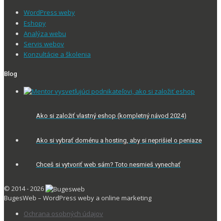
WordPress weby
Eshopy
Analýza webu
Servis webov
Konzultácie a školenia
Blog
Ako si založiť vlastný eshop (kompletný návod 2024)
Ako si vybrať doménu a hosting, aby si neprišiel o peniaze
Chceš si vytvoriť web sám? Toto nesmieš vynechať
© 2014 - 2026
BugesWeb – WordPress weby a online marketing
Ochrana osobných údajov