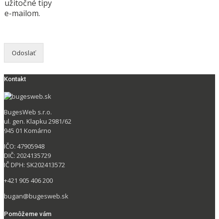
užitočné tipy
e-mailom.
Odoslať
Kontakt
BugesWeb s.r.o.
ul. gen. Klapku 2981/62
945 01 Komárno
IČO: 47905948
DIČ: 2024135729
IČ DPH: SK202413572
+421 905 406 200
bugan@bugesweb.sk
Pomôžeme vám