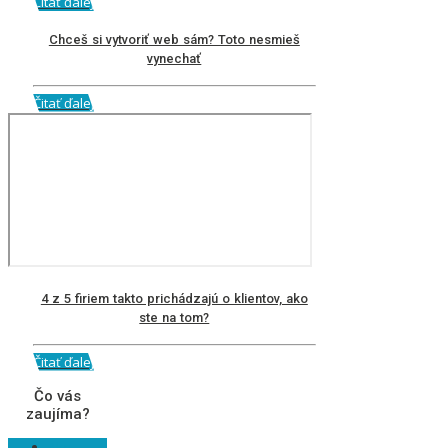
Čitať ďalej
Chceš si vytvoriť web sám? Toto nesmieš
vynechať
Čitať ďalej
4 z 5 firiem takto prichádzajú o klientov, ako
ste na tom?
Čitať ďalej
Čo vás
zaujíma?
Ako