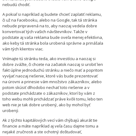
nebudú chodiť.
A pokiaľ si napríklad aj budete chcieť zaplatiť reklamu,
či už na Facebooku, alebo na Google, tak tá stránka
nebude pripravená na to, aby naozaj vedela dobre
konvertovať tých vašich návštevníkov. Takže v
podstate aj vaša reklama bude oveľa menej efektívna,
ako keby tá stránka bola urobená správne a prinášala
vám tých klientov viac.
Vnímajte tú stránku teda, ako investíciu a naozaj si
dobre zvážte, či chcete na začiatok naozaj si urobiť len
fakt úplne jednoduchú stránku a niečo mať a popritom
vyvíjať naozaj riešenie, ktoré vás bude prezentovať
na úrovni a prinesie vám množstvo zákazníkov, alebo
potom skúsiť dlhodobo nechať toto riešenie a v
podstate prichádzate o zákazníkov, ktorí by vám z
toho webu mohli prichádzať práve kvôli tomu, lebo ten
web nie je tak dobre urobený, ako by mohol byť
urobený.
Ak z týchto kapitálových vecí vám chýbajú akurát tie
financie a máte napríklad aj veľa času dajme tomu a
nejaké zručnosti a ste ochotný doštudovať,