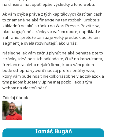
na dlhšie a mať opäť lepšie výsledky z toho webu.
Ak vám chýba práve z tých kapitálových častí ten cash,
to znamená nejaké financie na ten rozbeh. Urobte si
základnú nejakú stránku na WordPresse. Pozrite sa,
ako fungujú iné stránky vo vašom obore, napríklad v
zahraničí, pretože tam už je veľký predpoklad, že ten
segment je oveľa rozvinutejší, ako u nás.
Následne, ak vám začnú plynúť nejaké peniaze z tejto
stránky, ideálne si ich odkladajte, či už na konzultanta,
freelancera alebo nejakú firmu, ktorá vám potom
bude schopná vytvoriť naozaj profesionálny web,
ktorý vám bude nosiť niekoľkonásobne viac zákazok a
tým pádom budete v úplne inej pozícii, ako s tým
webom na vlastnú päsť.
Zdieľaj článok
Tomáš Bugáň