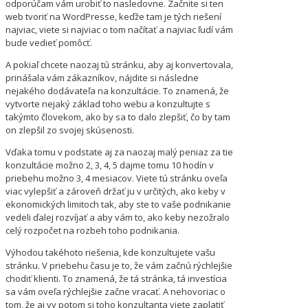
odporúčam vám urobiť to nasledovne. Začnite si ten
web tvoriť na WordPresse, keďže tam je tých riešení
najviac, viete si najviac o tom načítať a najviac ľudí vám
bude vedieť pomôcť.
A pokiaľ chcete naozaj tú stránku, aby aj konvertovala,
prinášala vám zákazníkov, nájdite si následne
nejakého dodávateľa na konzultácie. To znamená, že
vytvorte nejaký základ toho webu a konzultujte s
takýmto človekom, ako by sa to dalo zlepšiť, čo by tam
on zlepšil zo svojej skúsenosti.
Vďaka tomu v podstate aj za naozaj malý peniaz za tie
konzultácie možno 2, 3, 4, 5 dajme tomu 10 hodín v
priebehu možno 3, 4 mesiacov. Viete tú stránku oveľa
viac vylepšiť a zároveň držať ju v určitých, ako keby v
ekonomických limitoch tak, aby ste to vaše podnikanie
vedeli ďalej rozvíjať a aby vám to, ako keby nezožralo
celý rozpočet na rozbeh toho podnikania.
Výhodou takéhoto riešenia, kde konzultujete vašu
stránku. V priebehu času je to, že vám začnú rýchlejšie
chodiť klienti. To znamená, že tá stránka, tá investícia
sa vám oveľa rýchlejšie začne vracať. A nehovoriac o
tom, že aj vy potom si toho konzultanta viete zaplatiť