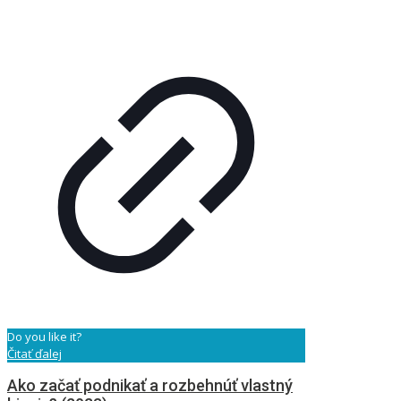
Do you like it?
Čitať ďalej
Ako začať podnikať a rozbehnúť vlastný