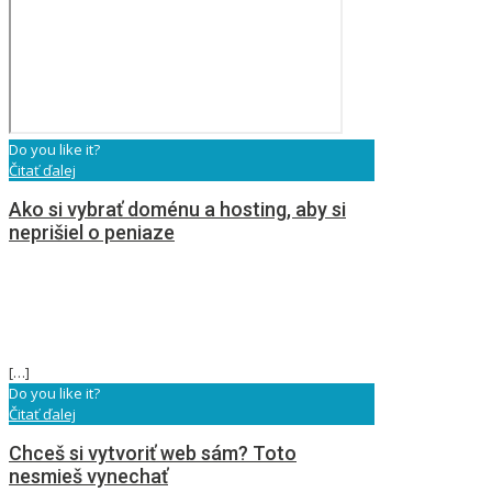
Do you like it?
Čitať ďalej
Ako si vybrať doménu a hosting, aby si
neprišiel o peniaze
[…]
Do you like it?
Čitať ďalej
Chceš si vytvoriť web sám? Toto
nesmieš vynechať