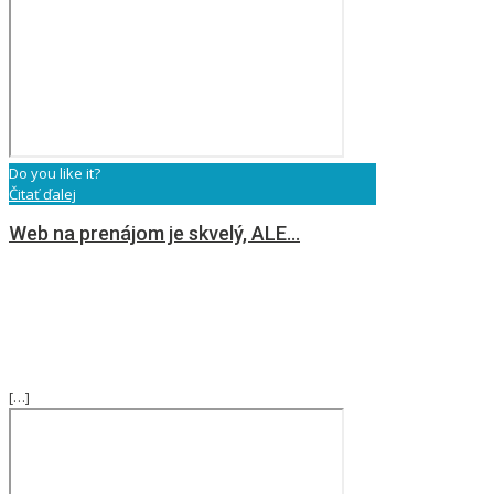
Do you like it?
Čitať ďalej
Web na prenájom je skvelý, ALE…
[…]