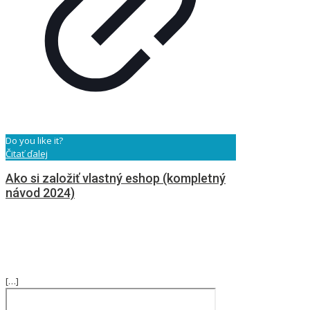
Do you like it?
Čitať ďalej
Ako si založiť vlastný eshop (kompletný
návod 2024)
[…]