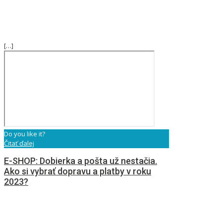
[…]
Do you like it?
Čitať ďalej
E-SHOP: Dobierka a pošta už nestačia.
Ako si vybrať dopravu a platby v roku
2023?