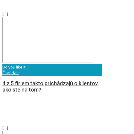
[…]
Do you like it?
Čitať ďalej
4 z 5 firiem takto prichádzajú o klientov,
ako ste na tom?
[…]