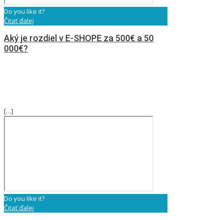
Do you like it?
Čitať ďalej
Aký je rozdiel v E-SHOPE za 500€ a 50
000€?
[…]
Do you like it?
Čitať ďalej