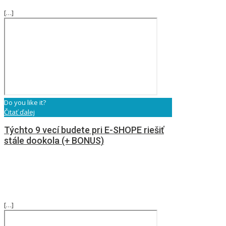
[…]
Do you like it?
Čitať ďalej
Týchto 9 vecí budete pri E-SHOPE riešiť
stále dookola (+ BONUS)
[…]