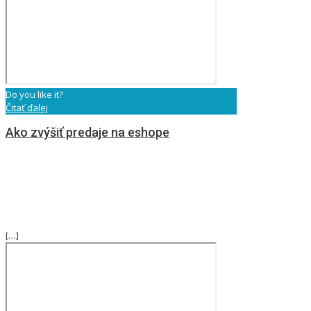
Do you like it?
Čitať ďalej
Ako zvýšiť predaje na eshope
[…]