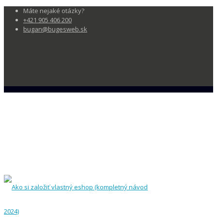
Máte nejaké otázky?
+421 905 406 200
bugan@bugesweb.sk