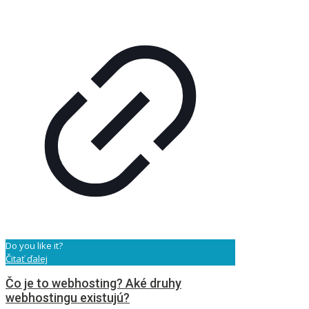
Do you like it?
Čitať ďalej
Čo je to webhosting? Aké druhy
webhostingu existujú?