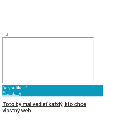
[…]
Do you like it?
Čitať ďalej
Toto by mal vedieť každý, kto chce
vlastný web