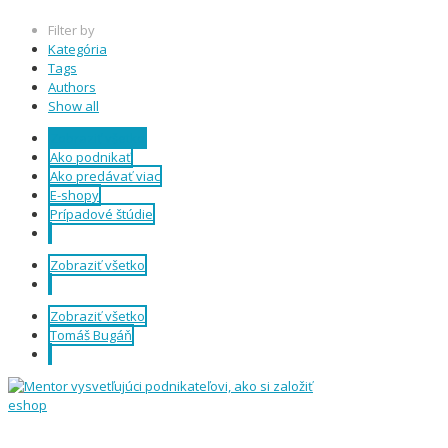
Filter by
Kategória
Tags
Authors
Show all
Zobraziť všetko
Ako podnikať
Ako predávať viac
E-shopy
Prípadové štúdie
Zobraziť všetko
Zobraziť všetko
Tomáš Bugáň