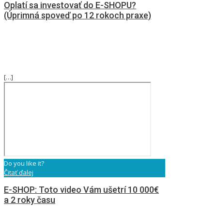
Oplatí sa investovať do E-SHOPU?
(Úprimná spoveď po 12 rokoch praxe)
[…]
Do you like it?
Čitať ďalej
E-SHOP: Toto video Vám ušetrí 10 000€
a 2 roky času