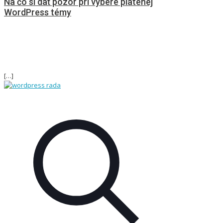
Na čo si dať pozor pri výbere platenej
WordPress témy
[…]