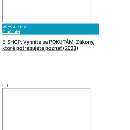
Do you like it?
Čitať ďalej
E-SHOP: Vyhnite sa POKUTÁM! Zákony,
ktoré potrebujete poznať (2023)
[…]