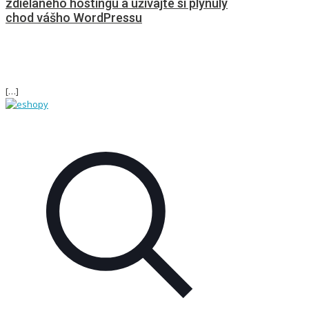
zdielaného hostingu a užívajte si plynulý
chod vášho WordPressu
[…]