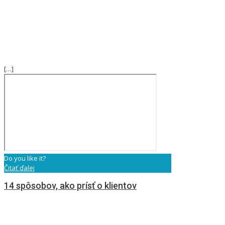
[…]
Do you like it?
Čitať ďalej
14 spôsobov, ako prísť o klientov