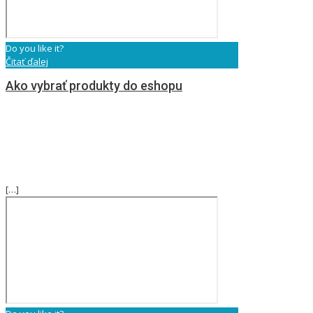
Do you like it?
Čitať ďalej
Ako vybrať produkty do eshopu
[…]