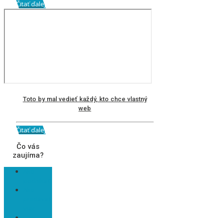
Čitať ďalej
Toto by mal vedieť každý, kto chce vlastný
web
Čitať ďalej
Čo vás
zaujíma?
Ako
podnikať
Ako
predávať
viac
E-shopy