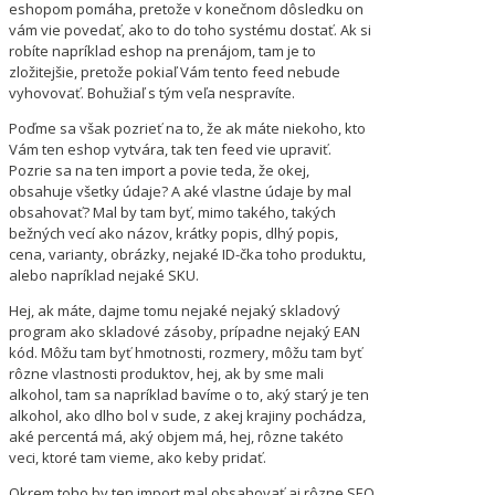
eshopom pomáha, pretože v konečnom dôsledku on
vám vie povedať, ako to do toho systému dostať. Ak si
robíte napríklad eshop na prenájom, tam je to
zložitejšie, pretože pokiaľ Vám tento feed nebude
vyhovovať. Bohužiaľ s tým veľa nespravíte.
Poďme sa však pozrieť na to, že ak máte niekoho, kto
Vám ten eshop vytvára, tak ten feed vie upraviť.
Pozrie sa na ten import a povie teda, že okej,
obsahuje všetky údaje? A aké vlastne údaje by mal
obsahovať? Mal by tam byť, mimo takého, takých
bežných vecí ako názov, krátky popis, dlhý popis,
cena, varianty, obrázky, nejaké ID-čka toho produktu,
alebo napríklad nejaké SKU.
Hej, ak máte, dajme tomu nejaké nejaký skladový
program ako skladové zásoby, prípadne nejaký EAN
kód. Môžu tam byť hmotnosti, rozmery, môžu tam byť
rôzne vlastnosti produktov, hej, ak by sme mali
alkohol, tam sa napríklad bavíme o to, aký starý je ten
alkohol, ako dlho bol v sude, z akej krajiny pochádza,
aké percentá má, aký objem má, hej, rôzne takéto
veci, ktoré tam vieme, ako keby pridať.
Okrem toho by ten import mal obsahovať aj rôzne SEO