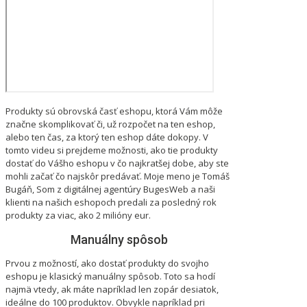
Produkty sú obrovská časť eshopu, ktorá Vám môže
značne skomplikovať či, už rozpočet na ten eshop,
alebo ten čas, za ktorý ten eshop dáte dokopy. V
tomto videu si prejdeme možnosti, ako tie produkty
dostať do Vášho eshopu v čo najkratšej dobe, aby ste
mohli začať čo najskôr predávať. Moje meno je Tomáš
Bugáň, Som z digitálnej agentúry BugesWeb a naši
klienti na našich eshopoch predali za posledný rok
produkty za viac, ako 2 milióny eur.
Manuálny spôsob
Prvou z možností, ako dostať produkty do svojho
eshopu je klasický manuálny spôsob. Toto sa hodí
najmä vtedy, ak máte napríklad len zopár desiatok,
ideálne do 100 produktov. Obvykle napríklad pri