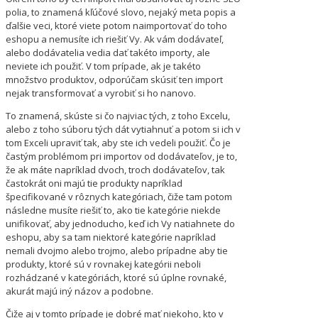
polia, to znamená kľúčové slovo, nejaký meta popis a
ďalšie veci, ktoré viete potom naimportovať do toho
eshopu a nemusíte ich riešiť Vy. Ak vám dodávateľ,
alebo dodávatelia vedia dať takéto importy, ale
neviete ich použiť. V tom prípade, ak je takéto
množstvo produktov, odporúčam skúsiť ten import
nejak transformovať a vyrobiť si ho nanovo.
To znamená, skúste si čo najviac tých, z toho Excelu,
alebo z toho súboru tých dát vytiahnuť a potom si ich v
tom Exceli upraviť tak, aby ste ich vedeli použiť. Čo je
častým problémom pri importov od dodávateľov, je to,
že ak máte napríklad dvoch, troch dodávateľov, tak
častokrát oni majú tie produkty napríklad
špecifikované v rôznych kategóriach, čiže tam potom
následne musíte riešiť to, ako tie kategórie niekde
unifikovať, aby jednoducho, keď ich Vy natiahnete do
eshopu, aby sa tam niektoré kategórie napríklad
nemali dvojmo alebo trojmo, alebo prípadne aby tie
produkty, ktoré sú v rovnakej kategórii neboli
rozhádzané v kategóriách, ktoré sú úplne rovnaké,
akurát majú iný názov a podobne.
Čiže aj v tomto prípade je dobré mať niekoho, kto v