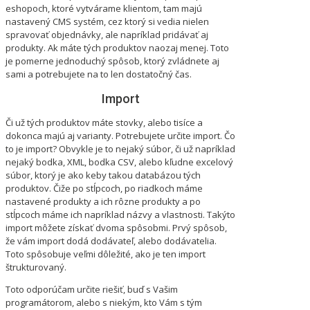
eshopoch, ktoré vytvárame klientom, tam majú
nastavený CMS systém, cez ktorý si vedia nielen
spravovať objednávky, ale napríklad pridávať aj
produkty. Ak máte tých produktov naozaj menej. Toto
je pomerne jednoduchý spôsob, ktorý zvládnete aj
sami a potrebujete na to len dostatočný čas.
Import
Či už tých produktov máte stovky, alebo tisíce a
dokonca majú aj varianty. Potrebujete určite import. Čo
to je import? Obvykle je to nejaký súbor, či už napríklad
nejaký bodka, XML, bodka CSV, alebo kľudne excelový
súbor, ktorý je ako keby takou databázou tých
produktov. Čiže po stĺpcoch, po riadkoch máme
nastavené produkty a ich rôzne produkty a po
stĺpcoch máme ich napríklad názvy a vlastnosti. Takýto
import môžete získať dvoma spôsobmi. Prvý spôsob,
že vám import dodá dodávateľ, alebo dodávatelia.
Toto spôsobuje veľmi dôležité, ako je ten import
štrukturovaný.
Toto odporúčam určite riešiť, buď s Vašim
programátorom, alebo s niekým, kto Vám s tým