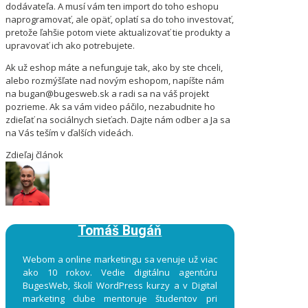
dodávateľa. A musí vám ten import do toho eshopu
naprogramovať, ale opäť, oplatí sa do toho investovať,
pretože ľahšie potom viete aktualizovať tie produkty a
upravovať ich ako potrebujete.
Ak už eshop máte a nefunguje tak, ako by ste chceli,
alebo rozmýšľate nad novým eshopom, napíšte nám
na bugan@bugesweb.sk a radi sa na váš projekt
pozrieme. Ak sa vám video páčilo, nezabudnite ho
zdieľať na sociálnych sieťach. Dajte nám odber a Ja sa
na Vás teším v ďalších videách.
Zdieľaj článok
Tomáš Bugáň
Webom a online marketingu sa venuje už viac
ako 10 rokov. Vedie digitálnu agentúru
BugesWeb, školí WordPress kurzy a v Digital
marketing clube mentoruje študentov pri