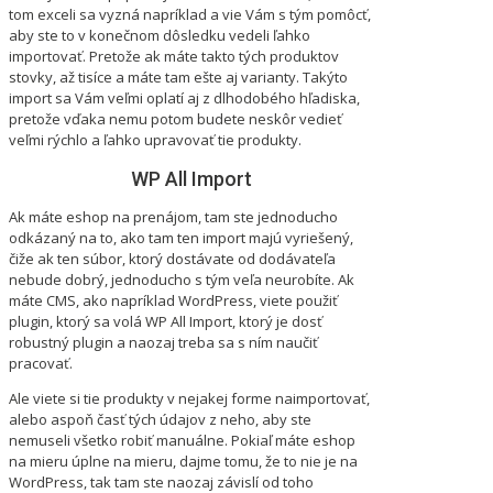
tom exceli sa vyzná napríklad a vie Vám s tým pomôcť,
aby ste to v konečnom dôsledku vedeli ľahko
importovať. Pretože ak máte takto tých produktov
stovky, až tisíce a máte tam ešte aj varianty. Takýto
import sa Vám veľmi oplatí aj z dlhodobého hľadiska,
pretože vďaka nemu potom budete neskôr vedieť
veľmi rýchlo a ľahko upravovať tie produkty.
WP All Import
Ak máte eshop na prenájom, tam ste jednoducho
odkázaný na to, ako tam ten import majú vyriešený,
čiže ak ten súbor, ktorý dostávate od dodávateľa
nebude dobrý, jednoducho s tým veľa neurobíte. Ak
máte CMS, ako napríklad WordPress, viete použiť
plugin, ktorý sa volá WP All Import, ktorý je dosť
robustný plugin a naozaj treba sa s ním naučiť
pracovať.
Ale viete si tie produkty v nejakej forme naimportovať,
alebo aspoň časť tých údajov z neho, aby ste
nemuseli všetko robiť manuálne. Pokiaľ máte eshop
na mieru úplne na mieru, dajme tomu, že to nie je na
WordPress, tak tam ste naozaj závislí od toho