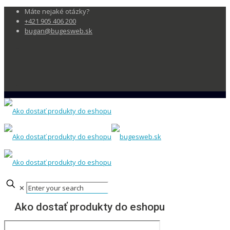
Máte nejaké otázky?
+421 905 406 200
bugan@bugesweb.sk
✕
Ako dostať produkty do eshopu