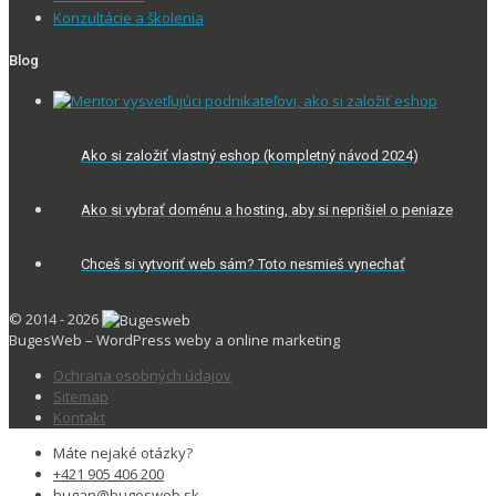
Konzultácie a školenia
Blog
Ako si založiť vlastný eshop (kompletný návod 2024)
Ako si vybrať doménu a hosting, aby si neprišiel o peniaze
Chceš si vytvoriť web sám? Toto nesmieš vynechať
© 2014 - 2026
BugesWeb – WordPress weby a online marketing
Ochrana osobných údajov
Sitemap
Kontakt
Máte nejaké otázky?
+421 905 406 200
bugan@bugesweb.sk