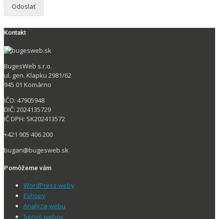
Odoslať
Kontakt
BugesWeb s.r.o.
ul. gen. Klapku 2981/62
945 01 Komárno
IČO: 47905948
DIČ: 2024135729
IČ DPH: SK202413572
+421 905 406 200
bugan@bugesweb.sk
Pomôžeme vám
WordPress weby
Eshopy
Analýza webu
Servis webov