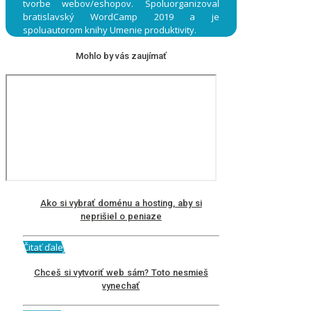
tvorbe webov/eshopov. Spoluorganizoval
bratislavský WordCamp 2019 a je
spoluautorom knihy Umenie produktivity.
Mohlo by vás zaujímať
Ako si vybrať doménu a hosting, aby si
neprišiel o peniaze
Čitať ďalej
Chceš si vytvoriť web sám? Toto nesmieš
vynechať