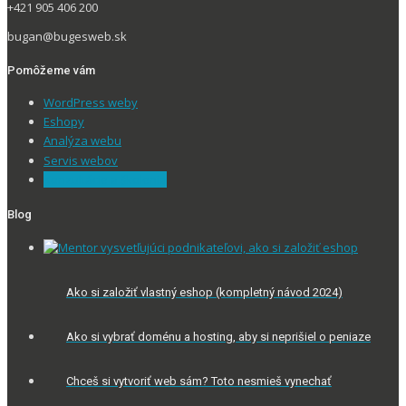
+421 905 406 200
bugan@bugesweb.sk
Pomôžeme vám
WordPress weby
Eshopy
Analýza webu
Servis webov
Konzultácie a školenia
Blog
Ako si založiť vlastný eshop (kompletný návod 2024)
Ako si vybrať doménu a hosting, aby si neprišiel o peniaze
Chceš si vytvoriť web sám? Toto nesmieš vynechať