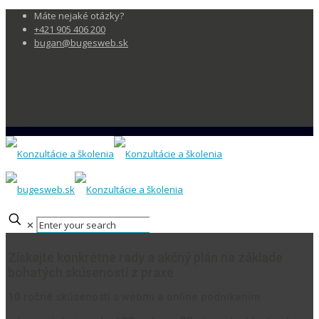
Máte nejaké otázky?
+421 905 406 200
bugan@bugesweb.sk
✕
Získajte konkrétne rady a akčný plán na základe
bohatých skúseností z praxe
10 ročné skúsenosti s webmi a online podnikaním