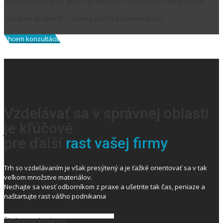
vytvorených viac ako 100 webov v 30 rôznych oblastiach
Vlastné projekty = cenný pohľad podnikateľa
Chcem konzultáciu
Vzdelávať sa v správnej oblasti
je kľúčové
pre ďalší
rast vašej firmy
Trh so vzdelávaním je však presýtený a je ťažké orientovať sa v tak
veľkom množstve materiálov.
Nechajte sa viesť odborníkom z praxe a ušetrite tak čas, peniaze a
naštartujte rast vášho podnikania
Školenia jednotlivcov