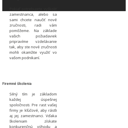
Pokiaľ potrebujete vyškoliť
zamestnanca, alebo sa
sami chcete naučiť nové
zručnosti, radi vám
pomôžeme. Na základe
vašich požiadaviek
pripravíme vzdelávanie
tak, aby ste nové zručnosti
mohli okamžite využiť vo
vašom podnikaní.
Firemné školenia
Silný tím je základom
každej úspešnej
spoločnosti. Pre rast vašej
firmy je kľúčové, aby rástli
aj jej zamestnanci. Vďaka
školeniam získate
konkurenčnú výhodu a