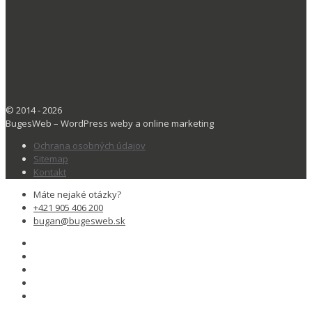
© 2014 - 2026
BugesWeb – WordPress weby a online marketing
Ochrana osobných údajov
Sitemap
Kontakt
Máte nejaké otázky?
+421 905 406 200
bugan@bugesweb.sk