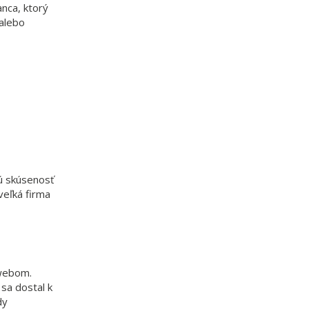
anca, ktorý
 alebo
jú skúsenosť
veľká firma
 webom.
 sa dostal k
dy