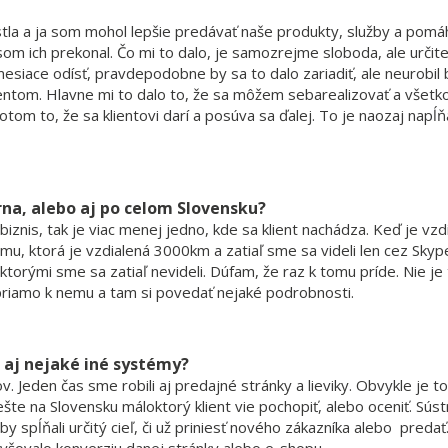
ástla a ja som mohol lepšie predávať naše produkty, služby a pomá
som ich prekonal. Čo mi to dalo, je samozrejme sloboda, ale určit
mesiace odísť, pravdepodobne by sa to dalo zariadiť, ale neurobil
entom. Hlavne mi to dalo to, že sa môžem sebarealizovať a všetko
otom to, že sa klientovi darí a posúva sa ďalej. To je naozaj napĺňa
rna, alebo aj po celom Slovensku?
nis, tak je viac menej jedno, kde sa klient nachádza. Keď je vzd
u, ktorá je vzdialená 3000km a zatiaľ sme sa videli len cez Skyp
orými sme sa zatiaľ nevideli. Dúfam, že raz k tomu príde. Nie je
iamo k nemu a tam si povedať nejaké podrobnosti.
 aj nejaké iné systémy?
Jeden čas sme robili aj predajné stránky a lieviky. Obvykle je to
te na Slovensku máloktorý klient vie pochopiť, alebo oceniť. Sús
y spĺňali určitý cieľ, či už priniesť nového zákazníka alebo predať
zvyšovalo konverziu danej stránky alebo e-shopu.