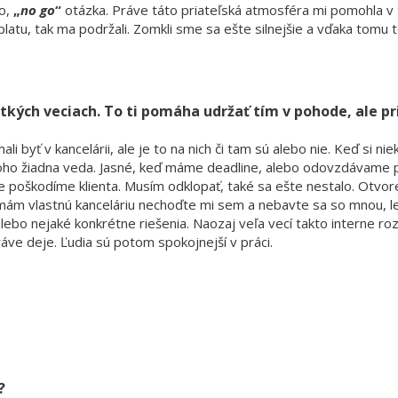
to,
„
no go
“
otázka. Práve táto priateľská atmosféra mi pomohla v
latu, tak ma podržali. Zomkli sme sa ešte silnejšie a vďaka tomu 
šetkých veciach. To ti pomáha udržať tím v pohode, ale p
byť v kancelárii, ale je to na nich či tam sú alebo nie. Keď si nie
 toho žiadna veda. Jasné, keď máme deadline, alebo odovzdávame p
e poškodíme klienta. Musím odklopať, také sa ešte nestalo. Otvor
mám vlastnú kanceláriu nechoďte mi sem a nebavte sa so mnou, le
lebo nejaké konkrétne riešenia. Naozaj veľa vecí takto interne r
áve deje. Ľudia sú potom spokojnejší v práci.
?