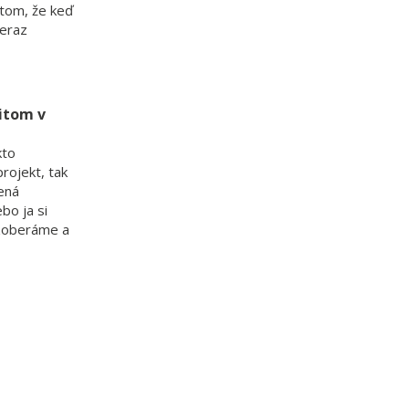
 tom, že keď
teraz
ritom v
kto
rojekt, tak
ená
bo ja si
ozoberáme a