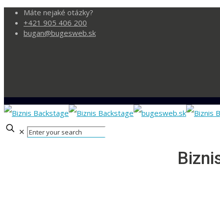
Máte nejaké otázky?
+421 905 406 200
bugan@bugesweb.sk
✕
Bizni