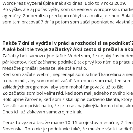
WordPress vyzeral úplne inak ako dnes. Bolo to v roku 2009.
Po výške, ale aj počas výšky som sa venoval wordpressu, marketi
agentúry. Zaoberali sa predajom nábytku a mali aj e-shop. Bola
som tam pracovať 7 dní a potom som začal podnikať na vlastnú p
Takže 7 dní si vydržal v práci a rozhodol si sa podnikať 
A aké boli tie tvoje začiatky? Akú cestu si prešiel a ak
Začiatky boli samozrejme ťažké. Vedel som, že nejaký čas budem
pár klientov. Keď začíname podnikať, tak prvý kto nám dá prácu s
mesačne prinášali peniaze, ale stále málo.
Keď som začal s webmi, neprenajal som si hneď kanceláriu a nen
treba minúť, aby som mohol začať. Notebook som mal, ten som si
základných programov, aby som mohol fungovať a už to išlo.
Zo začiatku som bol veľmi rád, keď som mal jedného nového klie
Bolo úplne čarovné, keď som získal úplne cudzieho klienta, ktorý
Neskôr som prišiel na to, že je to asi najsilnejšia forma toho, ak
Dnes ich už získavam samozrejme inak.
Teraz to vyzerá tak, že máme 10-15 projektov mesačne, 7 členný 
Slovenska. Toto nie je podnikanie také, že musíme všetci sedieť