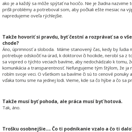
ako je a každý sa môže spýtať na hocičo. Nie je žiadna nazvime 
prišli problémy a potreboval som, aby počkali ešte mesiac na výp
napredujeme oveľa rýchlejšie.
Takže hovoriť si pravdu, byť čestní a rozprávať sa o v
chode?
Áno, úprimnosť a sloboda. Máme stanovený čas, kedy by ľudia mali 
potrebuje odskočiť na úrad, k doktorovi či hocikde, nerobí sa z
sa vopred o týchto veciach bavíme, aby nedochádzalo k tomu, ž
komunikácia a transparentnosť. Nefungujeme tým štýlom, že ja 
robím svoje veci. O všetkom sa bavíme či sú to cenové ponuky a
vďaka tomu sme na jednej lodi. Vieme, kde sa čo hýbe a čo sa pr
Takže musí byť pohoda, ale práca musí byť hotová.
Tak, áno.
Trošku osobnejšie…. Čo ti podnikanie vzalo a čo ti dalo