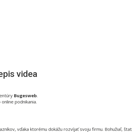
epis videa
gentúry
Bugesweb
.
online podnikania.
íkov, vďaka ktorému dokážu rozvíjať svoju firmu. Bohužiaľ, štati