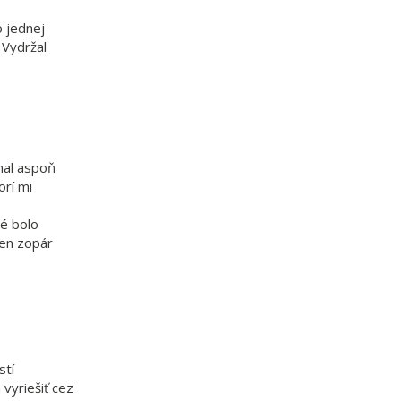
o jednej
 Vydržal
mal aspoň
orí mi
ré bolo
len zopár
stí
vyriešiť cez