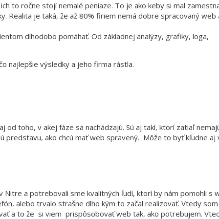
m ich to ročne stojí nemalé peniaze. To je ako keby si mal zamestn
edky. Realita je taká, že až 80% firiem nemá dobre spracovaný web
entom dlhodobo pomáhať. Od základnej analýzy, grafiky, loga,
 najlepšie výsledky a jeho firma rástla.
j od toho, v akej fáze sa nachádzajú. Sú aj takí, ktorí zatiaľ nema
snú predstavu, ako chcú mať web spravený. Môže to byť kľudne aj 
 v Nitre a potrebovali sme kvalitných ľudí, ktorí by nám pomohli s
fón, alebo trvalo strašne dlho kým to začal realizovať. Vtedy som
ovať a to že si viem prispôsobovať web tak, ako potrebujem. Vte