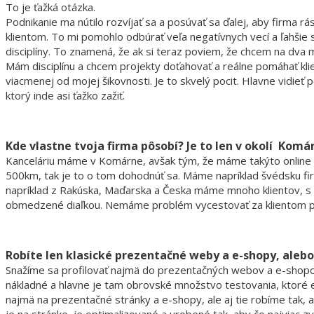
To je ťažká otázka.
Podnikanie ma nútilo rozvíjať sa a posúvať sa ďalej, aby firma r
klientom. To mi pomohlo odbúrať veľa negatívnych vecí a ľahšie 
disciplíny. To znamená, že ak si teraz poviem, že chcem na dva 
Mám disciplínu a chcem projekty doťahovať a reálne pomáhať kli
viacmenej od mojej šikovnosti. Je to skvelý pocit. Hlavne vidieť p
ktorý inde asi ťažko zažiť.
Kde vlastne tvoja firma pôsobí? Je to len v okolí Komá
Kanceláriu máme v Komárne, avšak tým, že máme takýto online biz
500km, tak je to o tom dohodnúť sa. Máme napríklad švédsku firm
napríklad z Rakúska, Maďarska a Česka máme mnoho klientov, s kt
obmedzené diaľkou. Nemáme problém vycestovať za klientom pr
Robíte len klasické prezentačné weby a e-shopy, alebo
Snažíme sa profilovať najmä do prezentačných webov a e-shopov. 
nákladné a hlavne je tam obrovské množstvo testovania, ktoré eš
najmä na prezentačné stránky a e-shopy, ale aj tie robíme tak, ab
je na stránke, je optimalizované a urobené tak, aby čo najviac 