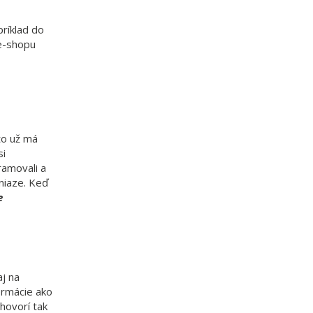
príklad do
 e-shopu
to už má
si
ramovali a
niaze. Keď
e
aj na
ormácie ako
hovorí tak