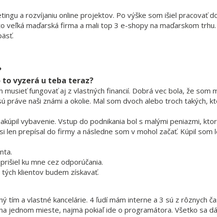
ngu a rozvíjaniu online projektov. Po výške som išiel pracovať d
 to veľká maďarská firma a mali top 3 e-shopy na maďarskom trhu.
äsť.
?
o to vyzerá u teba teraz?
 musieť fungovať aj z vlastných financií. Dobrá vec bola, že som 
ú práve naši známi a okolie. Mal som dvoch alebo troch takých, kt
akúpil vybavenie. Vstup do podnikania bol s malými peniazmi, kto
 len prepísal do firmy a následne som v mohol začať. Kúpil som 
nta.
 prišiel ku mne cez odporúčania.
o tých klientov budem získavať.
tím a vlastné kancelárie. 4 ľudí mám interne a 3 sú z rôznych ča
 na jednom mieste, najmä pokiaľ ide o programátora. Všetko sa dá 