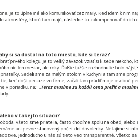
obne. Je to úplne iné ako komunikovať cez maily. Keď idem k nim na
ť do atmosféry, ktorú tam majú, následne to zakomponovať do ich
aby si sa dostal na toto miesto, kde si teraz?
brať prvého kolegu. Je to veľký záväzok vziať si k sebe niekoho, k
ho nie len mesiac, ale roky. Ďalšie ťažšie rozhodnutie bolo nájsť 
j priateľky. Sedeli sme za malým stolom v kuchyni a tam sme prog
tie, keď došli peniaze vo firme, začali tam prúdiť moje osobné pe
me v poriadku, na
: „Teraz musíme za každú cenu prežiť a musím
lady.
 alebo v takejto situácii?
loboda. Všetci sme priatelia, často chodíme spolu na obed, alebo 
máme ani pevne stanovený počet dní dovolenky. Netajíme si inf
edozvie. Jednoducho u nás sú tieto veci transparentné. Všetko sa 