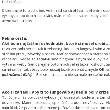
technológiu.
S klientmi je to trochu iné. Veľmi rád sa stretávam s klientmi os
výroby, alebo do ich kancelárií, mám možnosť sa ako keby vcíti
alebo webstránky.
Pekná cesta.
Aké bolo najťažšie rozhodnutie, ktoré si musel urobiť, 
Prvá vec bola nechať tak freelancing, kde som fungoval sám a zo
stabilnú prácu, záväzky a rodinu. Mať zodpovednosť a starať sa oň
kanceláriu, keďže zo začiatku sme fungovali z bytu mojej bývale
vytvárali weby. Samozrejme potom boli veľmi ťažké rozhodnutia 
sa minuli tie, tak vtedy bolo naozaj ťažké prepnúť z mysle
OK
, s
pokračovať ďalej.“
Boli sme traja a to nie sú malé mesačné nák
Ako si zariadil, aby ti to fungovalo aj keď si bol v kríze
To, čo je u nás obrovská výhoda, je rodinná atmosféra. Je tam s
dovolenky. Máme dokonca aj spoločné narodeninové oslavy. Ne
napríklad, že ja viem koľko máme peňazí a nikto nech sa o tom n