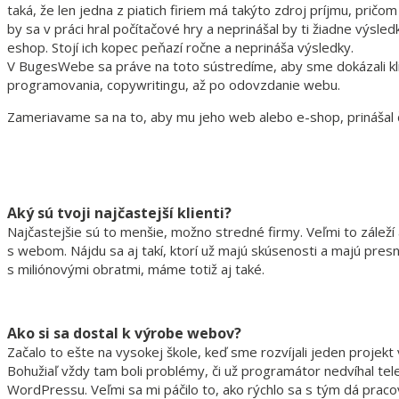
taká, že len jedna z piatich firiem má takýto zdroj príjmu, pričo
by sa v práci hral počítačové hry a neprinášal by ti žiadne výsl
eshop. Stojí ich kopec peňazí ročne a neprináša výsledky.
V BugesWebe sa práve na toto sústredíme, aby sme dokázali kli
programovania, copywritingu, až po odovzdanie webu.
Zameriavame sa na to, aby mu jeho web alebo e-shop, prinášal čo
Aký sú tvoji najčastejší klienti?
Najčastejšie sú to menšie, možno stredné firmy. Veľmi to záleží a
s webom. Nájdu sa aj takí, ktorí už majú skúsenosti a majú pre
s miliónovými obratmi, máme totiž aj také.
Ako si sa dostal k výrobe webov?
Začalo to ešte na vysokej škole, keď sme rozvíjali jeden projekt
Bohužiaľ vždy tam boli problémy, či už programátor nedvíhal tele
WordPressu. Veľmi sa mi páčilo to, ako rýchlo sa s tým dá prac