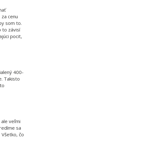
hať
e za cenu
 by som to.
 to závisí
júci pocit,
ialený 400-
e. Takisto
 to
 ale veľmi
tredíme sa
. Všetko, čo